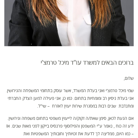
ברוכים הבאים למשרד עו"ד מיכל טרמצ'י
שלום,
שמי מיכל טרמצ'י ואני בעלת המשרד, אשר עוסק בתחומי המשפחה והגירושין.
אני בעלת ניסיון רב ומומחיות בתחום. כמו כן, אני פעילה למען הצדק החברתי
ומתנדבת שנים רבות במסגרת שירות יעוץ לאזרח – שי"ל.
אם הגעת לכאן, סימן שאת/ה זקוק/ה לייעוץ משפטי בתחום משפחה וגירושין.
ידע זה כוח , נאמר ע"י המשפטן והפילוסוף פרנסיס בייקון לפני מאות שנים. אז
– כמו היום, ממליצה לך לדעת את זכויותיך וחובותיך המשפטיות ואת