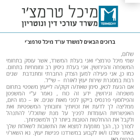
ברוכים הבאים למשרד עו"ד מיכל טרמצ'י
שלום,
שמי מיכל טרמצ'י ואני בעלת המשרד, אשר עוסק בתחומי
המשפחה והגירושין. אני בעלת ניסיון רב ומומחיות בתחום.
כמו כן, אני פעילה למען הצדק החברתי ומתנדבת שנים
רבות במסגרת שירות יעוץ לאזרח – שי"ל.
אם הגעת לכאן, סימן שאת/ה זקוק/ה לייעוץ משפטי בתחום
משפחה וגירושין. ידע זה כוח , נאמר ע"י המשפטן
והפילוסוף פרנסיס בייקון לפני מאות שנים. אז – כמו היום,
ממליצה לך לדעת את זכויותיך וחובותיך המשפטיות ואת
האפשרויות העומדות לפניך על מנת שתוכל/' להתנהל
ולקבל את ההחלטות הטובות ביותר לך ולמשפחתך.
לצורך כך, הנך מוזמן/ת למצוא את התשובות לשאלות שלך
באתר שלנו ו/או לקבוע במשרדנו פגישת יעוץ. נא השאר/י
פרטים
כאן
.