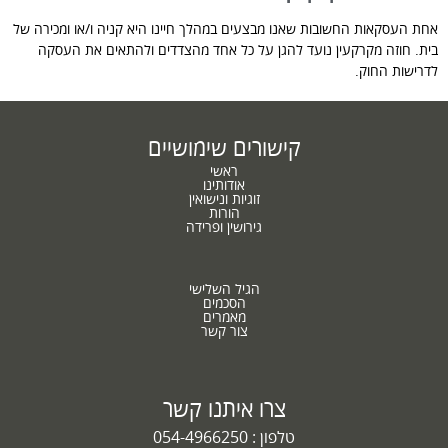
אחת העסקאות החשובות שאנו מבצעים במהלך חיינו היא קניה ו/או ומכירה של
בית. חוזה מקרקעין נועד להגן על כל אחד מהצדדים ולהתאים את העסקה
לדרישות החוק.
קישורים שימושיים
ראשי
אודותינו
זוגיות ונישואין
הורות
גירושין ופרידה
הגיל השלישי
הסכמים
מאמרים
צור קשר
צרו איתנו קשר
טלפון :
054-4966250