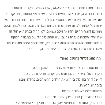
הסכמי ממון נחתמים לרוב לפני הנישואין, אך בלא מעט מקרים גם אחריהם.
כמובן, ברוב המקרים בני הזוג רוצים לקבוע מראש (לפני החתונה) מה יקרה אם
יתגרשו. מומלץ במיוחד לערוך הסכמי ממון לזוגות אשר הונם לפני החתונה לא
שווה כלל, כלומר, לבן זוג אחד יש הון רב יותר מבן הזוג השני. ניתן לערוך הסכם
ממון גם לזוגות החיים יחדיו אך אינם נשואים. לפי החוק במדינת ישראל, זוג
שחי יחדיו תקופה מוגדרת נחשב ע"פ החוק כזוג "ידועים בציבור" וחלוקת
הרכוש לאחר שייפרדו תהיה שווה בשווה. לכן, ניתן לבצע הסכם ממון גם לזוג
שאינו נשוי באופן רשמי ובכך למנוע בעיות ומחלוקות עתידיות
.
מה נהוג לכלול בהסכם ממון?
דירות מגורים בכלל ודירות שנרכשו לפני הנישואין בפרט.
הסדרה של רכוש אחר, כגון תכשיטים יקרים, פריטי אומנות וכו'.
דין של דירה בה יגדל בן הזוג את הילדים המשותפים, במידה וימצא
בן/בת זוג חדש/ה.
תשלומי משכנתא וחובות אחרים.
הסדרה של קניין רוחני השייך לאחד מבני הזוג.
דין העסק, התגמולים והמוניטין שלו, שנפתח במהלך חיי הנישואין ע"י