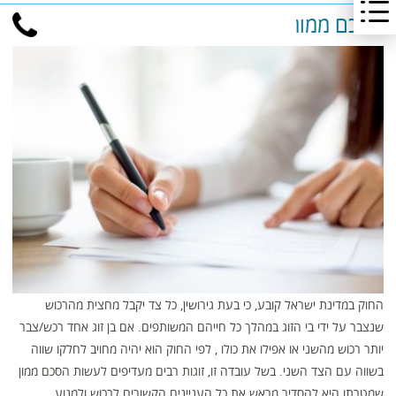
הסכם ממון
החוק במדינת ישראל קובע, כי בעת גירושין, כל צד יקבל מחצית מהרכוש
שנצבר על ידי בי הזוג במהלך כל חייהם המשותפים. אם בן זוג אחד רכש/צבר
יותר רכוש מהשני או אפילו את כולו , לפי החוק הוא יהיה מחויב לחלקו שווה
בשווה עם הצד השני. בשל עובדה זו, זוגות רבים מעדיפים לעשות הסכם ממון
שמטרתו היא להסדיר מראש את כל העניינים הקשורים לרכוש ולמנוע