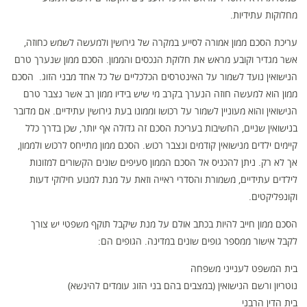
מחלוקות עתידיות.
עריכת הסכם ממון אמורה לסייע במקרה של גירושין ולמעשה לשמש כחוזה,
אשר מגדיר וקובע מראש את חלוקת הנכסים והממון. הסכם ממון שנערך טרם
הנישואין נועד לשמור על האינטרסים הכלכליים של כל אחד מבני הזוג. הסכם
ממון הוא למעשה חוזה הנערך בקרב מי שיש בידיו ממון רב אשר נצבר טרם
הנישואין והוא מעוניין לשמור על רכושו וממונו בעת גירושין עתידיים. אם מדובר
בנישואין שניים, החשיבות בעריכת הסכם זה גדולה אף יותר, שכן בדרך כלל
קיימים ילדים מנישואין קודמים ונצבר רכוש. הסכם ממון מתייחס לרכוש ולממון,
אך לא רק. ניתן להכניס אל הסכם הממון סעיפים שונים הקשורים למזונות
לילדים עתידיים, משמורת והסדרי ראייה וזאת על מנת למנוע חילוקי דעות
וקונפליקטים.
הסכם ממון חייב להיות בכתב אולם על מנת שיקבל תוקף משפטי יש צורך
לקבל אישור ממספר גופים שונים במדינה. הגופים הם:
בית המשפט לענייני משפחה
נוטריון ורשם הנישואין (במצבים בהם בני הזוג עומדים להינשא)
בית הדין הרבני