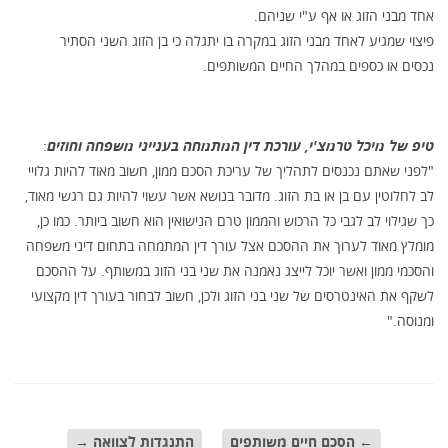
אחד מבני הזוג או אף ע"י שניהם.
פיצוי שמגיע לאחד מבני הזוג במקרה בו יתגלה כי בן הזוג השני הסתיר
נכסים או כספים במהלך החיים המשותפים.
טיפ של מיכל טרמצ'י, עורכת דין המתמחה בענייני משפחה וחוזים
:
"לפני שאתם נכנסים לתהליך של עריכת הסכם ממון, חשוב מאוד להיות גלויי
לב לחלוטין עם בן או בת הזוג. מדובר בנושא אשר עשוי להיות גם רגשי מאוד,
כך שגילוי לב לגבי כל הרכוש והממון טרם הנישואין הוא חשוב ביותר. כמו כן,
מומלץ מאוד לערוך את ההסכם אצל עורך דין המתמחה בתחום דיני משפחה
והסכמי ממון ואשר יוכל לייצג נאמנה את שני בני הזוג במשותף. על ההסכם
לשקף את האינטרסים של שני בני הזוג ולכן, חשוב לבחור בעורך דין מקצועי
ומנוסה."
←
הסכם חיים משותפים
התנגדות לצוואה
→