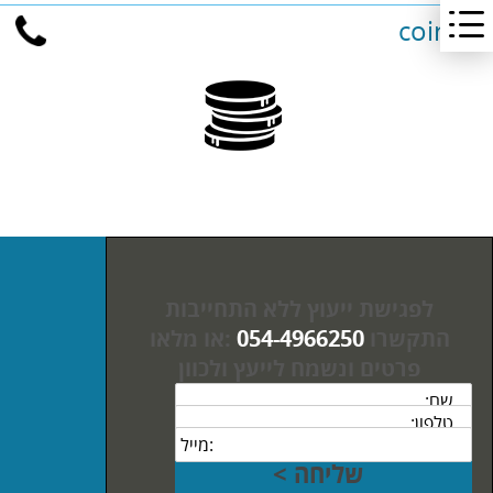
coins2
לפגישת ייעוץ ללא התחייבות
התקשרו
054-4966250
:או מלאו
פרטים ונשמח לייעץ ולכוון